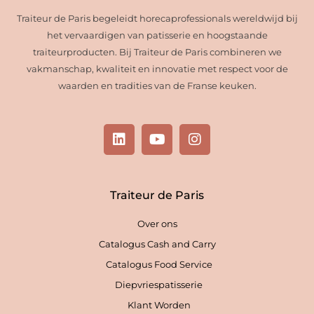
Traiteur de Paris begeleidt horecaprofessionals wereldwijd bij
het vervaardigen van patisserie en hoogstaande
traiteurproducten. Bij Traiteur de Paris combineren we
vakmanschap, kwaliteit en innovatie met respect voor de
waarden en tradities van de Franse keuken.
L
Y
I
i
o
n
n
u
s
k
t
t
e
u
a
Traiteur de Paris
d
b
g
i
e
r
Over ons
n
a
m
Catalogus Cash and Carry
Catalogus Food Service
Diepvriespatisserie
Klant Worden