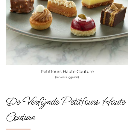
Petitfours Haute Couture
(serveersuggestie)
De Verfijnde Petitfours Haute
Couture