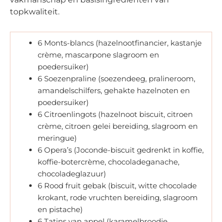
topkwaliteit.
6 Monts-blancs (hazelnootfinancier, kastanje
crème, mascarpone slagroom en
poedersuiker)
6 Soezenpraline (soezendeeg, pralineroom,
amandelschilfers, gehakte hazelnoten en
poedersuiker)
6 Citroenlingots (hazelnoot biscuit, citroen
crème, citroen gelei bereiding, slagroom en
meringue)
6 Opera’s (Joconde-biscuit gedrenkt in koffie,
koffie-botercrème, chocoladeganache,
chocoladeglazuur)
6 Rood fruit gebak (biscuit, witte chocolade
krokant, rode vruchten bereiding, slagroom
en pistache)
6 Tatins van appel (karamelbroodje,