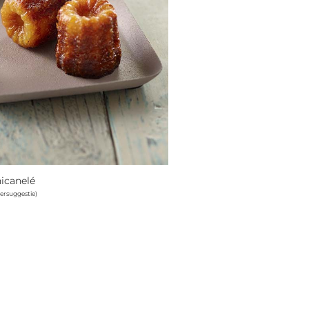
icanelé
eersuggestie)