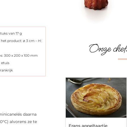
tuks van 17 g
het product: ø 3 cm – H:
Onze chef
s: 300 x 200 x 100 mm
2 etuis
rankrijk
minicanelés daarna
°C) alvorens ze te
Frans appeltaartje