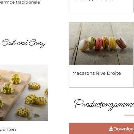
warmde traditionele
n Cash and Carry
Macarons Rive Droite
Productengamma’
Download
roenten