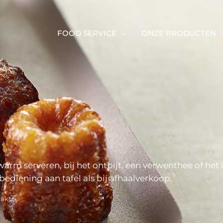
FOOD SERVICE
ONZE PRODUCTEN
arm serveren, bij het ontbijt, een verwenthee of het d
 bediening aan tafel als bij afhaalverkoop.
akt.