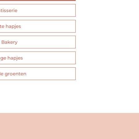
tisserie
te hapjes
 Bakery
ige hapjes
de groenten