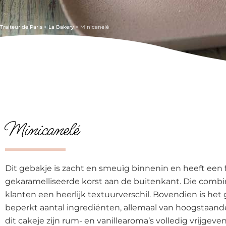
Traiteur de Paris
>
La Bakery
>
Minicanelé
Minicanelé
Dit gebakje is zacht en smeuïg binnenin en heeft een f
gekaramelliseerde korst aan de buitenkant. Die combi
klanten een heerlijk textuurverschil. Bovendien is h
beperkt aantal ingrediënten, allemaal van hoogstaande
dit cakeje zijn rum- en vanillearoma’s volledig vrijgeven