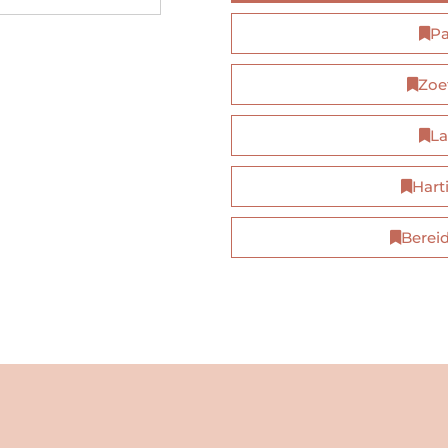
Pa
Zoe
La
Hart
Berei