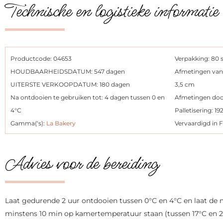
Technische en logistieke informatie
Productcode: 04653
Verpakking: 80 s
HOUDBAARHEIDSDATUM: 547 dagen
Afmetingen van 
UITERSTE VERKOOPDATUM: 180 dagen
3,5 cm
Na ontdooien te gebruiken tot: 4 dagen tussen 0 en
Afmetingen doo
4°C
Palletisering: 19
Gamma(‘s):
La Bakery
Vervaardigd in F
Advies voor de bereiding
Laat gedurende 2 uur ontdooien tussen 0°C en 4°C en laat de 
minstens 10 min op kamertemperatuur staan (tussen 17°C en 20