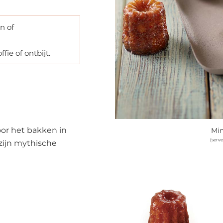
n of
fie of ontbijt.
oor het bakken in
Min
(serv
zijn mythische